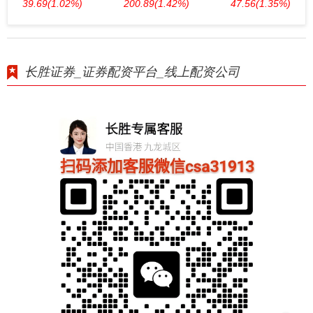
39.69
(1.02%)
200.89
(1.42%)
47.56
(1.35%)
长胜证券_证券配资平台_线上配资公司