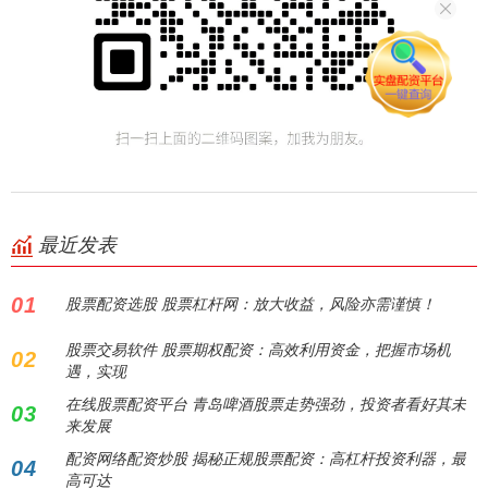
最近发表
01
股票配资选股 股票杠杆网：放大收益，风险亦需谨慎！
股票交易软件 股票期权配资：高效利用资金，把握市场机
02
遇，实现
在线股票配资平台 青岛啤酒股票走势强劲，投资者看好其未
03
来发展
配资网络配资炒股 揭秘正规股票配资：高杠杆投资利器，最
04
高可达