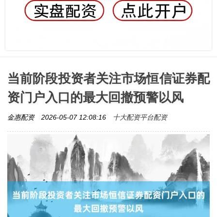
当前阶段投资者关注市场恒信证券配
资门户入口的最大回撤预警以风
十大配资平台配资
金惠配资
2026-05-07 12:08:16