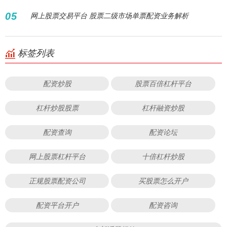
05
网上股票交易平台 股票二级市场单票配资业务解析
标签列表
配资炒股
股票百倍杠杆平台
杠杆炒股股票
杠杆融资炒股
配资查询
配资论坛
网上股票杠杆平台
十倍杠杆炒股
正规股票配资公司
买股票怎么开户
配资平台开户
配资咨询