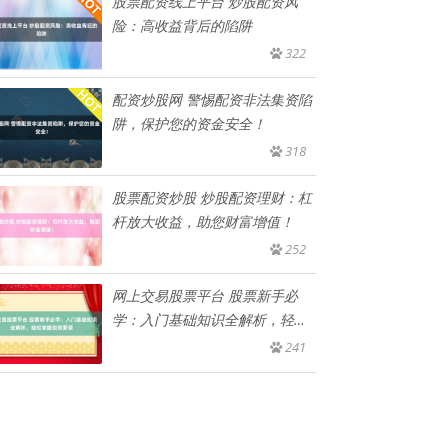
股票配资线上平台 炒股配资风
险：高收益背后的陷阱
322
配资炒股网 警惕配资非法集资陷
阱，保护您的资金安全！
318
股票配资炒股 炒股配资理财：杠
杆放大收益，助您财富增值！
252
网上交易股票平台 股票新手必
学：入门基础知识全解析，轻松
掌握
241