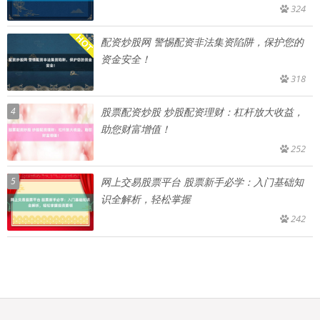
324
配资炒股网 警惕配资非法集资陷阱，保护您的
资金安全！
318
4
股票配资炒股 炒股配资理财：杠杆放大收益，
助您财富增值！
252
5
网上交易股票平台 股票新手必学：入门基础知
识全解析，轻松掌握
242