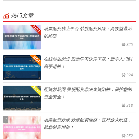
热门文章
股票配资线上平台 炒股配资风险：高收益背后
的陷阱
325
在线炒股配资 股票学习软件下载：新手入门到
高手进阶！
324
配资炒股网 警惕配资非法集资陷阱，保护您的
资金安全！
318
4
股票配资炒股 炒股配资理财：杠杆放大收益，
助您财富增值！
252