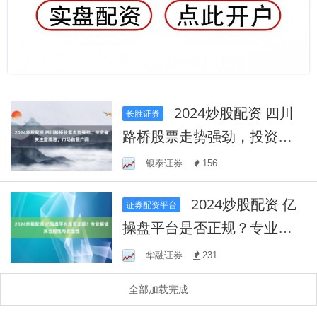
2024炒股配资 四川
长胜证券
路桥股票走势强劲，投资者
关注度高涨，市场前景广阔
银泰证券
156
2024炒股配资 亿
证券配资平台
操盘平台是否正规？专业解
读其合规性与安全性
华融证券
231
全部加载完成