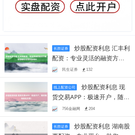
炒股配资利息 汇丰利
长胜证券
配资：专业灵活的融资方
案，助您轻松实现财富增长
民生证券
132
炒股配资利息 现
线上配资公司
货交易APP：极速开户，随时
随地轻松交易！
756金融网
204
炒股配资利息 湖南股
长胜证券