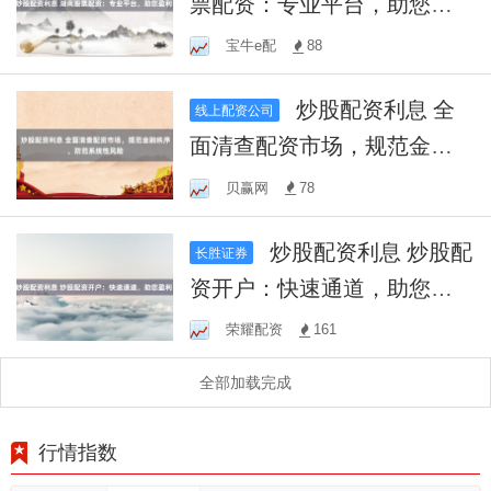
票配资：专业平台，助您盈
利！
宝牛e配
88
炒股配资利息 全
线上配资公司
面清查配资市场，规范金融
秩序，防范系统性风险
贝赢网
78
炒股配资利息 炒股配
长胜证券
资开户：快速通道，助您盈
利！
荣耀配资
161
全部加载完成
行情指数