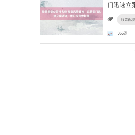
门迅速立
股票配
365盈