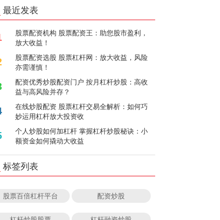
最近发表
股票配资机构 股票配资王：助您股市盈利，
1
放大收益！
股票配资选股 股票杠杆网：放大收益，风险
2
亦需谨慎！
配资优秀炒股配资门户 按月杠杆炒股：高收
3
益与高风险并存？
在线炒股配资 股票杠杆交易全解析：如何巧
4
妙运用杠杆放大投资收
个人炒股如何加杠杆 掌握杠杆炒股秘诀：小
5
额资金如何撬动大收益
标签列表
股票百倍杠杆平台
配资炒股
杠杆炒股股票
杠杆融资炒股