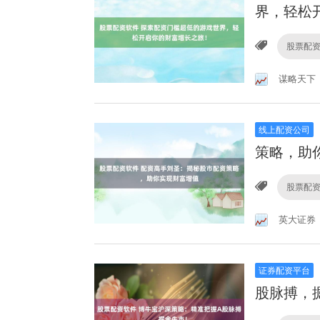
界，轻松
股票配
谋略天下
线上配资公司
策略，助
股票配
英大证券
证券配资平台
股脉搏，