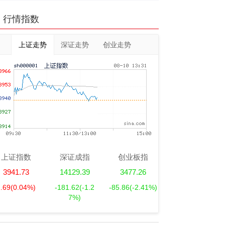
行情指数
上证走势
深证走势
创业走势
上证指数
深证成指
创业板指
3941.73
14129.39
3477.26
1.69
(0.04%)
-181.62
(-1.2
-85.86
(-2.41%)
7%)