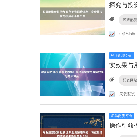
探究与投
股票配
中邮证券
线上配资公司
实效果与
配资网
天载配资
证券配资平台
操作引领