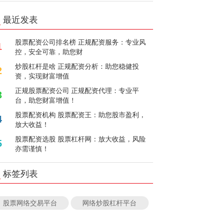
最近发表
股票配资公司排名榜 正规配资服务：专业风
1
控，安全可靠，助您财
炒股杠杆是啥 正规配资分析：助您稳健投
2
资，实现财富增值
正规股票配资公司 正规配资代理：专业平
3
台，助您财富增值！
股票配资机构 股票配资王：助您股市盈利，
4
放大收益！
股票配资选股 股票杠杆网：放大收益，风险
5
亦需谨慎！
标签列表
股票网络交易平台
网络炒股杠杆平台