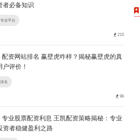
资者必备知识
资专业平台
215
配资网站排名 赢壁虎咋样？揭秘赢壁虎的真
用户评价！
站排名
96
专业股票配资利息 王凯配资策略揭秘：专业
投资者稳健盈利之路