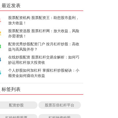
最近发表
股票配资机构 股票配资王：助您股市盈利，
1
放大收益！
股票配资选股 股票杠杆网：放大收益，风险
2
亦需谨慎！
配资优秀炒股配资门户 按月杠杆炒股：高收
3
益与高风险并存？
在线炒股配资 股票杠杆交易全解析：如何巧
4
妙运用杠杆放大投资收
个人炒股如何加杠杆 掌握杠杆炒股秘诀：小
5
额资金如何撬动大收益
标签列表
配资炒股
股票百倍杠杆平台
杠杆炒股股票
杠杆融资炒股