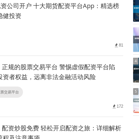
资公司开户 十大期货配资平台App：精选榜
稳健投资
81
4
正规的股票交易平台 警惕虚假配资平台陷
投资者权益，远离非法金融活动风险
5
股票交易平台
172
配资炒股免费 轻松开启配资之旅：详细解析
流程及注意事项