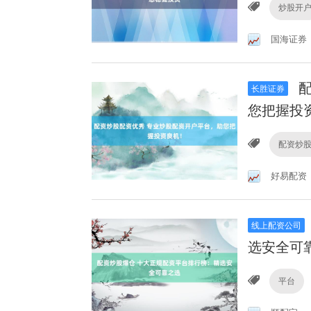
炒股开
国海证券
配
长胜证券
您把握投
配资炒
好易配资
线上配资公司
选安全可
平台