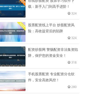
在线炒股配资 股票学习软件下
载：新手入门到高手进阶！
324
股票配资线上平台 炒股配资风
险：高收益背后的陷阱
324
配资炒股网 警惕配资非法集资陷
阱，保护您的资金安全！
318
手机股票配资 专业配资分仓软
件，安全高效风控！
280