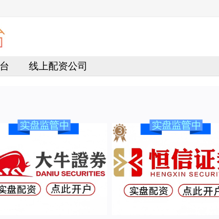
台
线上配资公司