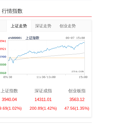
行情指数
上证走势
深证走势
创业走势
上证指数
深证成指
创业板指
3940.04
14311.01
3563.12
9.69
(1.02%)
200.89
(1.42%)
47.56
(1.35%)