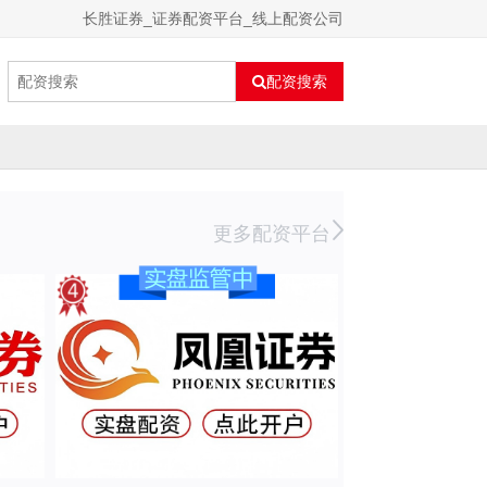
长胜证券_证券配资平台_线上配资公司
配资搜索
更多配资平台