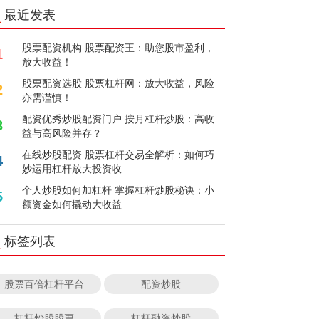
最近发表
股票配资机构 股票配资王：助您股市盈利，
1
放大收益！
股票配资选股 股票杠杆网：放大收益，风险
2
亦需谨慎！
配资优秀炒股配资门户 按月杠杆炒股：高收
3
益与高风险并存？
在线炒股配资 股票杠杆交易全解析：如何巧
4
妙运用杠杆放大投资收
个人炒股如何加杠杆 掌握杠杆炒股秘诀：小
5
额资金如何撬动大收益
标签列表
股票百倍杠杆平台
配资炒股
杠杆炒股股票
杠杆融资炒股