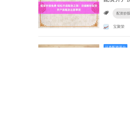
配资炒
宝聚荣
证券配资平台
害人陷阱
股票配
红腾网
股
长胜证券
位指南，
股票配