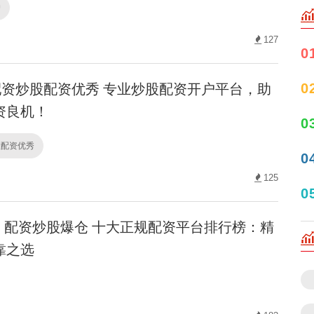
户
127
0
资炒股配资优秀 专业炒股配资开户平台，助
0
资良机！
0
股配资优秀
0
125
0
配资炒股爆仓 十大正规配资平台排行榜：精
靠之选