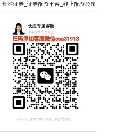
长胜证券_证券配资平台_线上配资公司