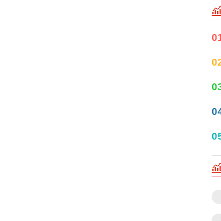
0
0
0
0
0