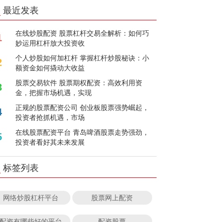
最近发表
在线炒股配资 股票杠杆交易全解析：如何巧
1
妙运用杠杆放大投资收
个人炒股如何加杠杆 掌握杠杆炒股秘诀：小
2
额资金如何撬动大收益
股票交易软件 股票期权配资：高效利用资
3
金，把握市场机遇，实现
正规的股票配资公司 创业板股票强势崛起，
4
投资者抢抓机遇，市场
在线股票配资平台 青岛啤酒股票走势强劲，
5
投资者看好其未来发展
标签列表
网络炒股杠杆平台
股票网上配资
配资有哪些好的平台
配资股票