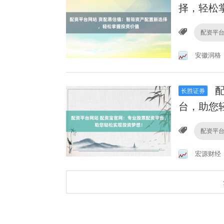
择，轻松
配资平
安徽润格
配
长胜证券
台，助您
配资平
宏源财经