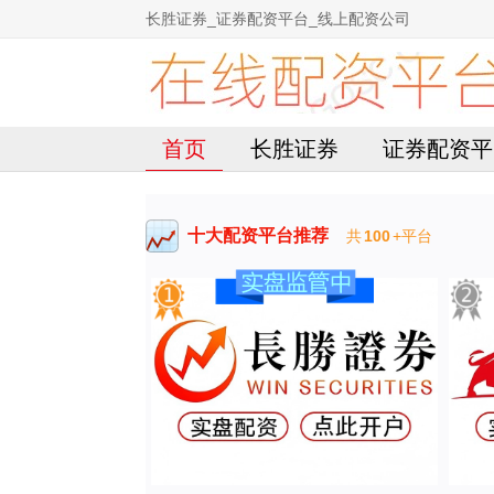
长胜证券_证券配资平台_线上配资公司
首页
长胜证券
证券配资平
十大配资平台推荐
共
100
+平台