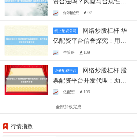
资合法吗？风险与合规性解
析
保利配资
92
网络炒股杠杆 华
线上配资公司
亿配资平台信誉探究：用户
真实评价与可信度分析
牛策略
109
网络炒股杠杆 股
证券配资平台
票配资平台开发代理：助您
快速搭建盈利平台
亿配资
103
全部加载完成
行情指数