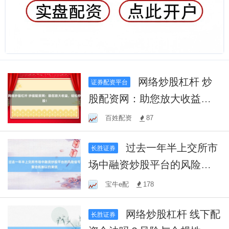
网络炒股杠杆 炒
证券配资平台
股配资网：助您放大收益，
轻松炒股！
百姓配资
87
过去一年半上交所市
长胜证券
场中融资炒股平台的风险信
号聚合机制以约束优
宝牛e配
178
网络炒股杠杆 线下配
长胜证券