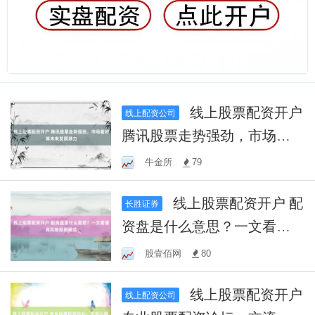
线上股票配资开户
线上配资公司
腾讯股票走势强劲，市场看
好其未来发展潜力
牛金所
79
线上股票配资开户 配
长胜证券
资盘是什么意思？一文看懂
高风险投资模式
股壹佰网
80
线上股票配资开户
线上配资公司