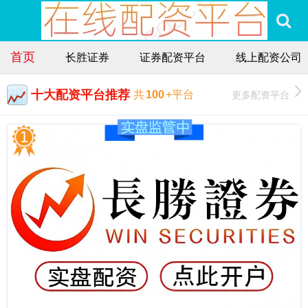
首页
长胜证券
证券配资平台
线上配资公司
十大配资平台推荐
更多配资平台
共
100
+平台