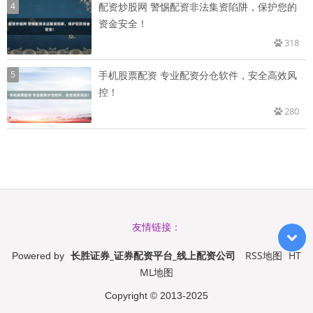
4
配资炒股网 警惕配资非法集资陷阱，保护您的
资金安全！
318
5
手机股票配资 专业配资分仓软件，安全高效风
控！
280
友情链接：
长胜证券_证券配资平台_线上配资公司
RSS地图
HT
Powered by
ML地图
Copyright
© 2013-2025