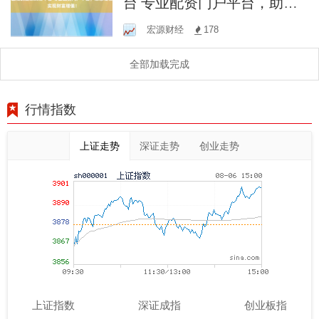
台 专业配资门户平台，助您
轻松实现财富增值！
宏源财经
178
全部加载完成
行情指数
上证走势
深证走势
创业走势
上证指数
深证成指
创业板指