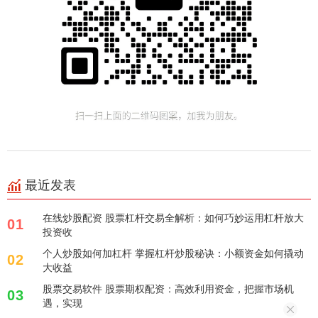
最近发表
在线炒股配资 股票杠杆交易全解析：如何巧妙运用杠杆放大
01
投资收
个人炒股如何加杠杆 掌握杠杆炒股秘诀：小额资金如何撬动
02
大收益
股票交易软件 股票期权配资：高效利用资金，把握市场机
03
遇，实现