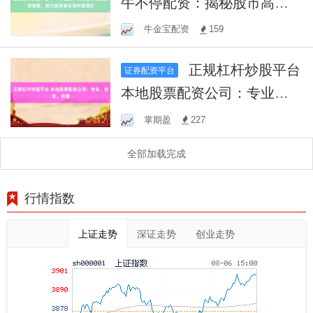
牛不停配资：揭秘股市高效
投资策略，助力投资者实现
牛金宝配资
159
财富增长
正规杠杆炒股平台
证券配资平台
本地股票配资公司：专业、
安全、快捷
掌期盈
227
全部加载完成
行情指数
上证走势
深证走势
创业走势