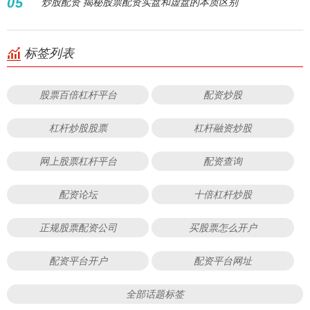
05
炒股配资 揭秘股票配资实盘和虚盘的本质区别
标签列表
股票百倍杠杆平台
配资炒股
杠杆炒股股票
杠杆融资炒股
网上股票杠杆平台
配资查询
配资论坛
十倍杠杆炒股
正规股票配资公司
买股票怎么开户
配资平台开户
配资平台网址
全部话题标签