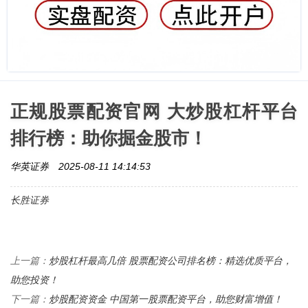
正规股票配资官网 大炒股杠杆平台
排行榜：助你掘金股市！
华英证券
2025-08-11 14:14:53
长胜证券
炒股杠杆最高几倍 股票配资公司排名榜：精选优质平台，
上一篇：
助您投资！
炒股配资资金 中国第一股票配资平台，助您财富增值！
下一篇：