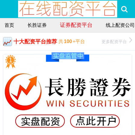
证券配资平台
首页
长胜证券
线上配资公司
十大配资平台推荐
更多配资平台
共
100
+平台