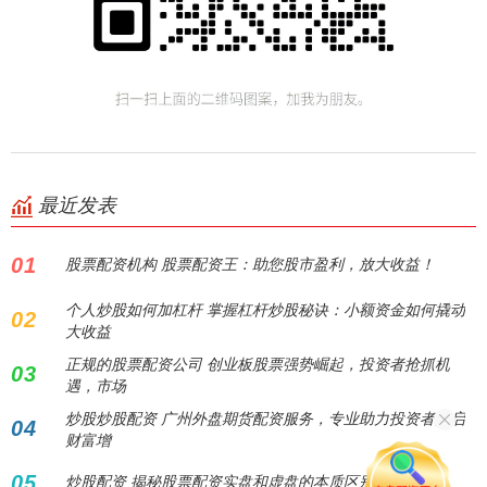
最近发表
01
股票配资机构 股票配资王：助您股市盈利，放大收益！
个人炒股如何加杠杆 掌握杠杆炒股秘诀：小额资金如何撬动
02
大收益
正规的股票配资公司 创业板股票强势崛起，投资者抢抓机
03
遇，市场
炒股炒股配资 广州外盘期货配资服务，专业助力投资者开启
04
财富增
05
炒股配资 揭秘股票配资实盘和虚盘的本质区别