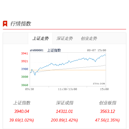
行情指数
上证走势
深证走势
创业走势
上证指数
深证成指
创业板指
3940.04
14311.01
3563.12
39.69
(1.02%)
200.89
(1.42%)
47.56
(1.35%)