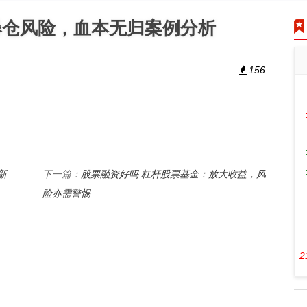
爆仓风险，血本无归案例分析
156
新
股票融资好吗 杠杆股票基金：放大收益，风
下一篇：
险亦需警惕
2