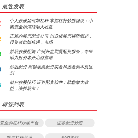
最近发表
个人炒股如何加杠杆 掌握杠杆炒股秘诀：小
1
额资金如何撬动大收益
正规的股票配资公司 创业板股票强势崛起，
2
投资者抢抓机遇，市场
炒股炒股配资 广州外盘期货配资服务，专业
3
助力投资者开启财富增
炒股配资 揭秘股票配资实盘和虚盘的本质区
4
别
散户炒股技巧 证券配资软件：助您放大收
5
益，决胜股市！
标签列表
安全的杠杆炒股平台
证券配资炒股
股票杠杆炒股
配资操作