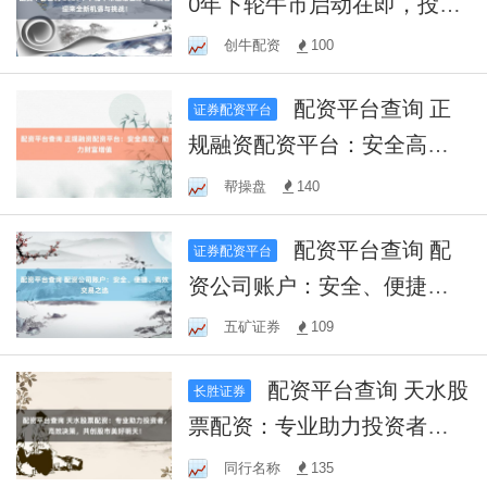
0年下轮牛市启动在即，投资
者迎来全新机遇与挑战！
创牛配资
100
配资平台查询 正
证券配资平台
规融资配资平台：安全高
效，助力财富增值
帮操盘
140
配资平台查询 配
证券配资平台
资公司账户：安全、便捷、
高效交易之选
五矿证券
109
配资平台查询 天水股
长胜证券
票配资：专业助力投资者，
高效决策，共创股市美好明
同行名称
135