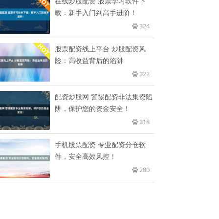
在线炒股配资 股票学习软件下
载：新手入门到高手进阶！
324
股票配资线上平台 炒股配资风
险：高收益背后的陷阱
322
配资炒股网 警惕配资非法集资陷
阱，保护您的资金安全！
318
手机股票配资 专业配资分仓软
件，安全高效风控！
280