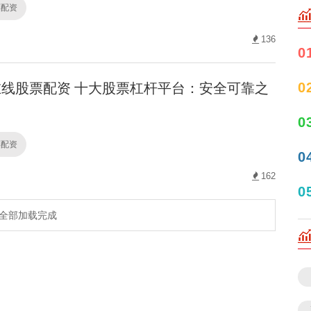
票配资
136
0
线股票配资 十大股票杠杆平台：安全可靠之
0
0
票配资
0
162
0
全部加载完成