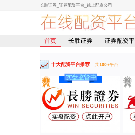
长胜证券_证券配资平台_线上配资公司
首页
长胜证券
证券配资平
十大配资平台推荐
共
100
+平台