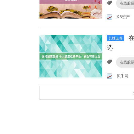
在线股
KB资产
在
长胜证券
选
在线股
贝牛网